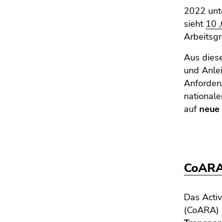
4)
2022 unte
Zu
sieht
10 
den
Arbeitsg
Zusatzinformationen
(Zugriffstaste
Aus die
5)
und Anle
Zu
Anforder
den
nationale
Seiteneinstellungen
auf
neue
(Benutzer/Sprache)
(Zugriffstaste
8)
Zur
Suche
CoARA 
(Zugriffstaste
9)
Das Activ
Ende
(CoARA) 
dieses