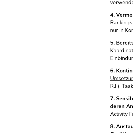
verwendet
4. Verme
Rankings 
nur in Ko
5. Berei
Koordinat
Einbindu
6. Konti
Umsetzu
R.I.), T
7. Sensi
deren A
Activity 
8. Austa