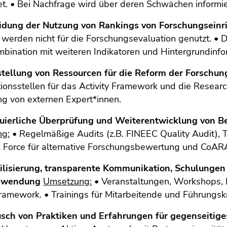
. • Bei Nachfrage wird über deren Schwächen informie
idung der Nutzung von Rankings von Forschungseinr
werden nicht für die Forschungsevaluation genutzt. • 
mbination mit weiteren Indikatoren und Hintergrundinf
tstellung von Ressourcen für die Reform der Forsch
ionsstellen für das Activity Framework und die Resear
ng von externen Expert*innen.
nuierliche Überprüfung und Weiterentwicklung von B
ng:
• Regelmäßige Audits (z.B. FINEEC Quality Audit), T
ask Force für alternative Forschungsbewertung und CoA
bilisierung, transparente Kommunikation, Schulunge
nwendung
Umsetzung:
• Veranstaltungen, Workshops,
Framework. • Trainings für Mitarbeitende und Führungskr
usch von Praktiken und Erfahrungen für gegenseitig