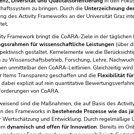
enz, Diversität und Qualitätsorientierung
in den Foku
haftssystem zu bringen. Durch die
Unterzeichnung de
ng des Activity Frameworks an der Universität Graz inte
tet.
ity Framework bringt die CoARA-Ziele in der täglichen 
gssrahmen für wissenschaftliche Leistungen
(über di
pektivisch gestaltet. Kernelemente wie die Berücksichti
n zu Wissenschaftsbetrieb, Forschung, Lehre, Nachwu
en unmittelbar den CoARA-Leitlinien. Gleichzeitig wird
er Items Transparenz geschaffen und die
Flexibilität f
t dabei explizit auf rein quantitative Bewertungsverfa
 Forderungen von CoARA.
weisend sind die Maßnahmen, die auf Basis des Activit
ion des Frameworks in
bestehende Prozesse wie das jä
er Wertschätzung und Entwicklung. Durch regelmäßige 
tem
dynamisch und offen für Innovation
. Bereits im O