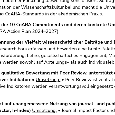
n moderner Forschungsbewertung sensibilisiert. So träg
ation der Wissenschaftskultur bei und macht die Univers
g CoARA-Standards in der akademischen Praxis.
d die 10 CoARA Commitments und deren konkrete Ums
A Action Plan 2024–2027):
ennung der Vielfalt wissenschaftlicher Beiträge und 
esearch Fora erfassen und bewerten eine breite Palette
sförderung, Lehre, gesellschaftliches Engagement, Ma
 werden sowohl auf Abteilungs- als auch Individualebe
r qualitative Bewertung mit Peer Review, unterstütz
iver Indikatoren
Umsetzung:
• Peer Review ist zentral
ive Indikatoren werden verantwortungsvoll eingesetzt; 
cht auf unangemessene Nutzung von journal- und publi
actor, h-Index)
Umsetzung:
• Journal Impact Factor und