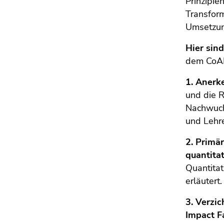
Prinzipie
Transform
Umsetzun
Hier sin
dem CoAR
1. Anerk
und die R
Nachwuch
und Lehre
2. Primä
quantitat
Quantitat
erläutert.
3. Verzi
Impact F