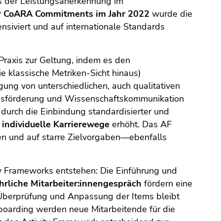
s der Leistungsanerkennung im
r CoARA Commitments im Jahr 2022
wurde die
nsiviert und auf internationale Standards
Praxis zur Geltung, indem es den
e klassische Metriken-Sicht hinaus)
gung von unterschiedlichen, auch qualitativen
chsförderung und Wissenschaftskommunikation
 durch die Einbindung standardisierter und
ür individuelle Karrierewege
erhöht. Das AF
hren und auf starre Zielvorgaben—ebenfalls
y Frameworks entstehen: Die Einführung und
hrliche Mitarbeiter:innengespräch
fördern eine
Überprüfung und Anpassung der Items bleibt
nboarding werden neue Mitarbeitende für die