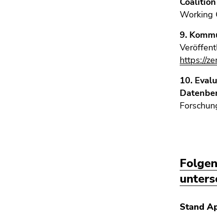
Coalition
Working G
9. Kommu
Veröffent
https://
10. Eval
Datenber
Forschun
Folgen
unters
Stand Ap