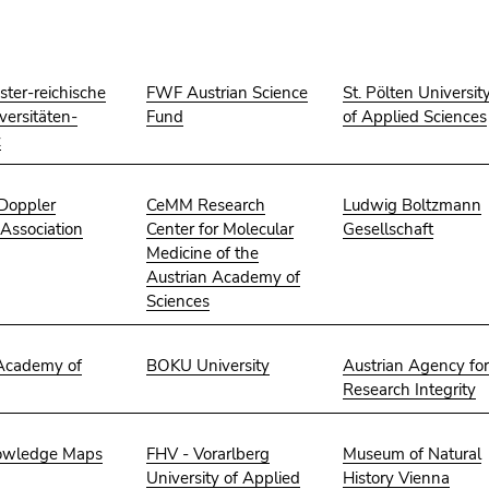
ter-reichische
FWF Austrian Science
St. Pölten Universit
versitäten-
Fund
of Applied Sciences
z
 Doppler
CeMM Research
Ludwig Boltzmann
Association
Center for Molecular
Gesellschaft
Medicine of the
Austrian Academy of
Sciences
 Academy of
BOKU University
Austrian Agency fo
Research Integrity
owledge Maps
FHV - Vorarlberg
Museum of Natural
University of Applied
History Vienna