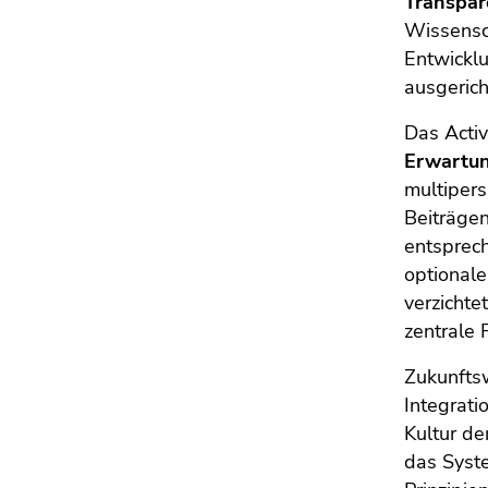
Transpar
Seitenbereichs.
Wissensc
Zur
Entwicklu
Übersicht
der
ausgerich
Seitenbereiche
Das Activ
Erwartun
multipers
Beiträge
entsprech
optional
verzichte
zentrale
Zukunfts
Integrat
Kultur d
das Sys