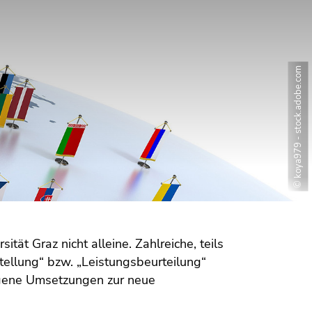
© koya979 - stock.adobe.com
ität Graz nicht alleine. Zahlreiche, teils
ellung“ bzw. „Leistungsbeurteilung“
igene Umsetzungen zur neue