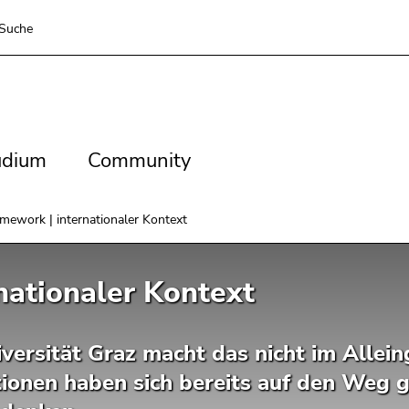
Suche
dium
Community
udium
Community
amework | internationaler Kontext
nationaler Kontext
versität Graz macht das nicht im Allei
utionen haben sich bereits auf den Weg 